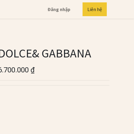
Đăng nhập
Liên hệ
DOLCE& GABBANA
6.700.000
₫