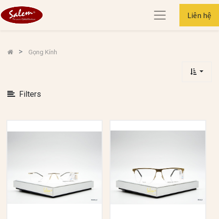
Xem
Liên hệ
Danh
Mục
Gọng Kính
Xem
Các
Lựa
Filters
Chọn
Quick
Filter