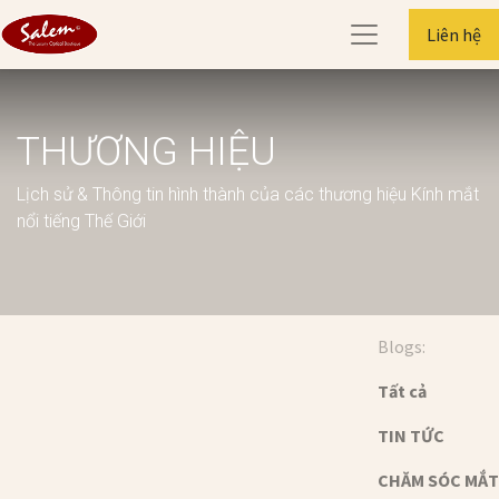
Liên hệ
THƯƠNG HIỆU
Lịch sử & Thông tin hình thành của các thương hiệu Kính mắt
nổi tiếng Thế Giới
Blogs:
Tất cả
TIN TỨC
CHĂM SÓC MẮT