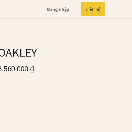
Đăng nhập
Liên hệ
OAKLEY
3.560.000
₫