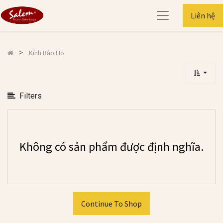
Xem
Liên hệ
Danh
Mục
Kính Bảo Hộ
Xem
Các
Lựa
Filters
Chọn
Không có sản phẩm được định nghĩa.
Continue To Shop